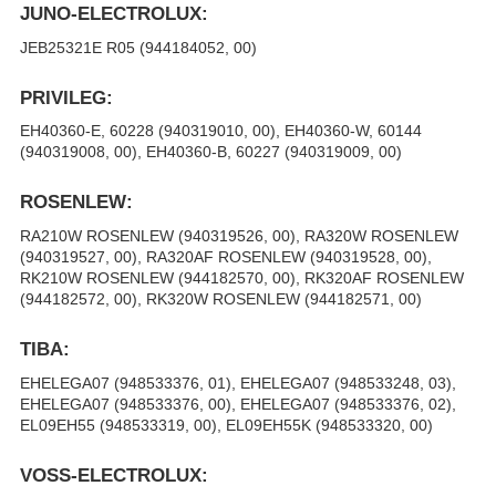
JUNO-ELECTROLUX:
JEB25321E R05 (944184052, 00)
PRIVILEG:
EH40360-E, 60228 (940319010, 00), EH40360-W, 60144
(940319008, 00), EH40360-B, 60227 (940319009, 00)
ROSENLEW:
RA210W ROSENLEW (940319526, 00), RA320W ROSENLEW
(940319527, 00), RA320AF ROSENLEW (940319528, 00),
RK210W ROSENLEW (944182570, 00), RK320AF ROSENLEW
(944182572, 00), RK320W ROSENLEW (944182571, 00)
TIBA:
EHELEGA07 (948533376, 01), EHELEGA07 (948533248, 03),
EHELEGA07 (948533376, 00), EHELEGA07 (948533376, 02),
EL09EH55 (948533319, 00), EL09EH55K (948533320, 00)
VOSS-ELECTROLUX: