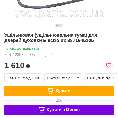
Ущільнювач (ущільнювальна гума) для
дверей духовки Electrolux 3871945105
Готово до відправки
Код: 12807
Опт і роздріб
1 610
₴
1 561,70 ₴
від 2 шт.
1 529,50 ₴
від 5 шт.
1 497,30 ₴
від 10 
Купити
або
Купити з