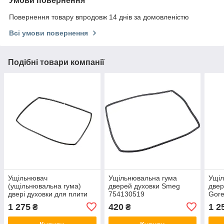
Умови повернення
Повернення товару впродовж 14 днів за домовленістю
Всі умови повернення
Подібні товари компанії
Ущільнювач
Ущільнювальна гума
Ущіл
(ущільнювальна гума)
дверей духовки Smeg
двер
двері духовки для плити
754130519
Gore
Indesit C00091946
1 275
420
1 2
₴
₴