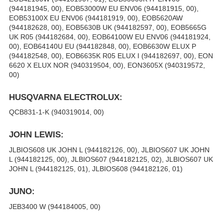
(944181945, 00), EOB53000W EU ENV06 (944181915, 00),
EOB53100X EU ENV06 (944181919, 00), EOB5620AW
(944182628, 00), EOB5630B UK (944182597, 00), EOB5665G
UK R05 (944182684, 00), EOB64100W EU ENV06 (944181924,
00), EOB64140U EU (944182848, 00), EOB6630W ELUX P
(944182548, 00), EOB6635K R05 ELUX I (944182697, 00), EON
6620 X ELUX NOR (940319504, 00), EON3605X (940319572,
00)
HUSQVARNA ELECTROLUX:
QCB831-1-K (940319014, 00)
JOHN LEWIS:
JLBIOS608 UK JOHN L (944182126, 00), JLBIOS607 UK JOHN
L (944182125, 00), JLBIOS607 (944182125, 02), JLBIOS607 UK
JOHN L (944182125, 01), JLBIOS608 (944182126, 01)
JUNO:
JEB3400 W (944184005, 00)