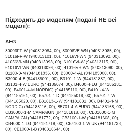
Підходить до моделям (подані НЕ всі
моделі):
AEG:
30006FF-W (940313084, 00), 30006VE-WN (940313085, 00),
31016FF-W (940313101, 00), 41016VI-WN (940313092, 00),
41056VI-MN (940313093, 00), 61016VI-W (940313115, 00),
61016VI-WN (940313094, 00), 41016VH-WN (940313090, 00),
B1100-3-M (944181836, 00), B3000-4-AL (944185000, 00),
B3000-4-B (944185001, 00), B3101-1-W (944181837, 00),
B3101-4-W EURO (944185074, 00), B4000-4-LG (944185181,
00), B4001-4-M NORDIC) (944185110, 00), B4101-4-W
(944185161, 00), B5701-4-D (944185018, 00), B5701-4-W
(944185020, 00), B31813-1-W (944181831, 00), B4401-4-M
NORDIC) (944185116, 00), B5701-4-A EURO (944185168, 00),
CB30000-1-M CAMPAIGN (944181818, 00), CB31000-1-M
CAMPAIGN (944181772, 00), CB3100-1-W (944181608, 00),
CB4000-1-LG (944181719, 00), CB4100-1-W UK (944181738,
00), CE1000-1-B (940316644, 00)