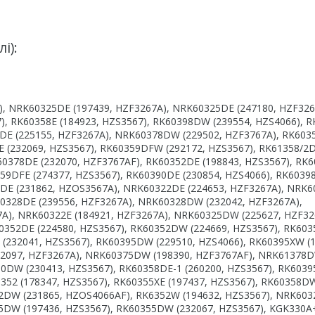
і):
), NRK60325DE (197439, HZF3267A), NRK60325DE (247180, HZF326
), RK60358E (184923, HZS3567), RK60398DW (239554, HZS4066), 
8DE (225155, HZF3267A), NRK60378DW (229502, HZF3767A), RK603
E (232069, HZS3567), RK60359DFW (292172, HZS3567), RK61358/2
60378DE (232070, HZF3767AF), RK60352DE (198843, HZS3567), RK
359DFE (274377, HZS3567), RK60390DE (230854, HZS4066), RK6039
/2DE (231862, HZOS3567A), NRK60322DE (224653, HZF3267A), NR
60328DE (239556, HZF3267A), NRK60328DW (232042, HZF3267A),
A), NRK60322E (184921, HZF3267A), NRK60325DW (225627, HZF32
60352DE (224580, HZS3567), RK60352DW (224669, HZS3567), RK603
 (232041, HZS3567), RK60395DW (229510, HZS4066), RK60395XW (
72097, HZF3267A), NRK60375DW (198390, HZF3767AF), NRK61378
50DW (230413, HZS3567), RK60358DE-1 (260200, HZS3567), RK603
352 (178347, HZS3567), RK60355XE (197437, HZS3567), RK60358D
/2DW (231865, HZOS4066AF), RK6352W (194632, HZS3567), NRK603
55DW (197436, HZS3567), RK60355DW (232067, HZS3567), KGK330A