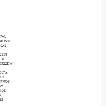
7A),
RK6358E
52XE
DE
60358
8DE
K60322DW
67A),
52E
197858,
DW
95DE
W
22
+