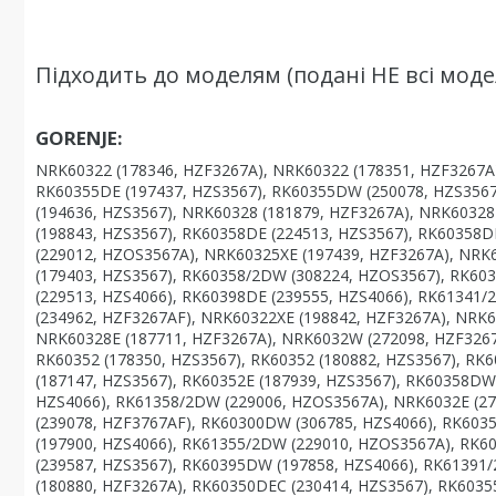
Підходить до моделям (подані НЕ всі модел
GORENJE:
NRK60322 (178346, HZF3267A), NRK60322 (178351, HZF3267A
RK60355DE (197437, HZS3567), RK60355DW (250078, HZS3567
(194636, HZS3567), NRK60328 (181879, HZF3267A), NRK6032
(198843, HZS3567), RK60358DE (224513, HZS3567), RK60358D
(229012, HZOS3567A), NRK60325XE (197439, HZF3267A), NRK
(179403, HZS3567), RK60358/2DW (308224, HZOS3567), RK60
(229513, HZS4066), RK60398DE (239555, HZS4066), RK61341
(234962, HZF3267AF), NRK60322XE (198842, HZF3267A), NRK
NRK60328E (187711, HZF3267A), NRK6032W (272098, HZF3267
RK60352 (178350, HZS3567), RK60352 (180882, HZS3567), RK
(187147, HZS3567), RK60352E (187939, HZS3567), RK60358DW
HZS4066), RK61358/2DW (229006, HZOS3567A), NRK6032E (2
(239078, HZF3767AF), RK60300DW (306785, HZS4066), RK603
(197900, HZS4066), RK61355/2DW (229010, HZOS3567A), RK60
(239587, HZS3567), RK60395DW (197858, HZS4066), RK61391
(180880, HZF3267A), RK60350DEC (230414, HZS3567), RK603