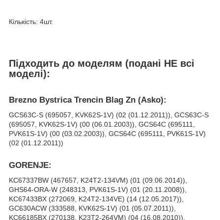
Кількість: 4шт.
Підходить до моделям (подані НЕ всі
моделі):
Brezno Bystrica Trencin Blag Zn (Asko):
GCS63C-S (695057, KVK62S-1V) (02 (01.12.2011)), GCS63C-S
(695057, KVK62S-1V) (00 (06.01.2003)), GCS64C (695111,
PVK61S-1V) (00 (03.02.2003)), GCS64C (695111, PVK61S-1V)
(02 (01.12.2011))
GORENJE:
KC67337BW (467657, K24T2-134VM) (01 (09.06.2014)),
GHS64-ORA-W (248313, PVK61S-1V) (01 (20.11.2008)),
KC67433BX (272069, K24T2-134VE) (14 (12.05.2017)),
GC630ACW (333588, KVK62S-1V) (01 (05.07.2011)),
KC66185BX (270138, K23T2-264VM) (04 (16.08.2010)),