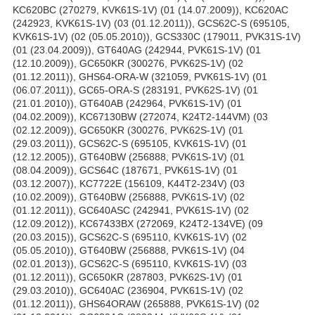
KC620BC (270279, KVK61S-1V) (01 (14.07.2009)), KC620AC
(242923, KVK61S-1V) (03 (01.12.2011)), GCS62C-S (695105,
KVK61S-1V) (02 (05.05.2010)), GCS330C (179011, PVK31S-1V)
(01 (23.04.2009)), GT640AG (242944, PVK61S-1V) (01
(12.10.2009)), GC650KR (300276, PVK62S-1V) (02
(01.12.2011)), GHS64-ORA-W (321059, PVK61S-1V) (01
(06.07.2011)), GC65-ORA-S (283191, PVK62S-1V) (01
(21.01.2010)), GT640AB (242964, PVK61S-1V) (01
(04.02.2009)), KC67130BW (272074, K24T2-144VM) (03
(02.12.2009)), GC650KR (300276, PVK62S-1V) (01
(29.03.2011)), GCS62C-S (695105, KVK61S-1V) (01
(12.12.2005)), GT640BW (256888, PVK61S-1V) (01
(08.04.2009)), GCS64C (187671, PVK61S-1V) (01
(03.12.2007)), KC7722E (156109, K44T2-234V) (03
(10.02.2009)), GT640BW (256888, PVK61S-1V) (02
(01.12.2011)), GC640ASC (242941, PVK61S-1V) (02
(12.09.2012)), KC67433BX (272069, K24T2-134VE) (09
(20.03.2015)), GCS62C-S (695110, KVK61S-1V) (02
(05.05.2010)), GT640BW (256888, PVK61S-1V) (04
(02.01.2013)), GCS62C-S (695110, KVK61S-1V) (03
(01.12.2011)), GC650KR (287803, PVK62S-1V) (01
(29.03.2010)), GC640AC (236904, PVK61S-1V) (02
(01.12.2011)), GHS64ORAW (265888, PVK61S-1V) (02