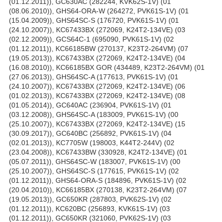
(01.12.2011)), GC630AC (282244, KVK62S-1V) (01
(08.06.2010)), GHS64-ORA-W (264272, PVK61S-1V) (01
(15.04.2009)), GHS64SC-S (176720, PVK61S-1V) (01
(24.10.2007)), KC67433BX (272069, K24T2-134VE) (03
(02.12.2009)), GCS64C-1 (695090, PVK61S-1V) (02
(01.12.2011)), KC66185BW (270137, K23T2-264VM) (07
(19.05.2013)), KC67433BX (272069, K24T2-134VE) (04
(16.08.2010)), KC66185BX GOR (434489, K23T2-264VM) (01
(27.06.2013)), GHS64SC-A (177613, PVK61S-1V) (01
(24.10.2007)), KC67433BX (272069, K24T2-134VE) (06
(01.02.2013)), KC67433BX (272069, K24T2-134VE) (08
(01.05.2014)), GC640AC (236904, PVK61S-1V) (01
(03.12.2008)), GHS64SC-A (183009, PVK61S-1V) (00
(25.10.2007)), KC67433BX (272069, K24T2-134VE) (15
(30.09.2017)), GC640BC (256892, PVK61S-1V) (04
(02.01.2013)), KC7705W (198003, K44T2-244V) (02
(23.04.2008)), KC67433BW (330928, K24T2-134VE) (01
(05.07.2011)), GHS64SC-W (183007, PVK61S-1V) (00
(25.10.2007)), GHS64SC-S (177615, PVK61S-1V) (02
(01.12.2011)), GHS64-ORA-S (184896, PVK61S-1V) (02
(20.04.2010)), KC66185BX (270138, K23T2-264VM) (07
(19.05.2013)), GC650KR (287803, PVK62S-1V) (02
(01.12.2011)), KC620BC (256893, KVK61S-1V) (03
(01.12.2011)), GC650KR (321060, PVK62S-1V) (03