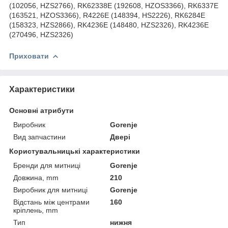
(102056, HZS2766), RK62338E (192608, HZOS3366), RK6337E
(163521, HZOS3366), R4226E (148394, HS2226), RK6284E
(158323, HZS2866), RK4236E (148480, HZS2326), RK4236E
(270496, HZS2326)
Приховати
Характеристики
Основні атрибути
Виробник
Gorenje
Вид запчастини
Двері
Користувальницькі характеристики
Бренди для митниці
Gorenje
Довжина, mm
210
Виробник для митниці
Gorenje
Відстань між центрами
160
кріплень, mm
Тип
нижня