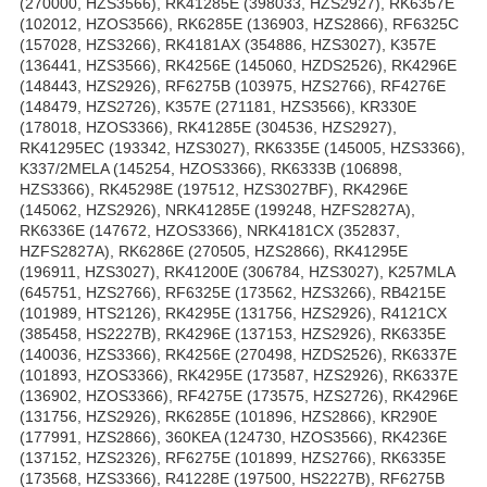
(270000, HZS3566), RK41285E (398033, HZS2927), RK6357E
(102012, HZOS3566), RK6285E (136903, HZS2866), RF6325C
(157028, HZS3266), RK4181AX (354886, HZS3027), K357E
(136441, HZS3566), RK4256E (145060, HZDS2526), RK4296E
(148443, HZS2926), RF6275B (103975, HZS2766), RF4276E
(148479, HZS2726), K357E (271181, HZS3566), KR330E
(178018, HZOS3366), RK41285E (304536, HZS2927),
RK41295EC (193342, HZS3027), RK6335E (145005, HZS3366),
K337/2MELA (145254, HZOS3366), RK6333B (106898,
HZS3366), RK45298E (197512, HZS3027BF), RK4296E
(145062, HZS2926), NRK41285E (199248, HZFS2827A),
RK6336E (147672, HZOS3366), NRK4181CX (352837,
HZFS2827A), RK6286E (270505, HZS2866), RK41295E
(196911, HZS3027), RK41200E (306784, HZS3027), K257MLA
(645751, HZS2766), RF6325E (173562, HZS3266), RB4215E
(101989, HTS2126), RK4295E (131756, HZS2926), R4121CX
(385458, HS2227B), RK4296E (137153, HZS2926), RK6335E
(140036, HZS3366), RK4256E (270498, HZDS2526), RK6337E
(101893, HZOS3366), RK4295E (173587, HZS2926), RK6337E
(136902, HZOS3366), RF4275E (173575, HZS2726), RK4296E
(131756, HZS2926), RK6285E (101896, HZS2866), KR290E
(177991, HZS2866), 360KEA (124730, HZOS3566), RK4236E
(137152, HZS2326), RF6275E (101899, HZS2766), RK6335E
(173568, HZS3366), R41228E (197500, HS2227B), RF6275B