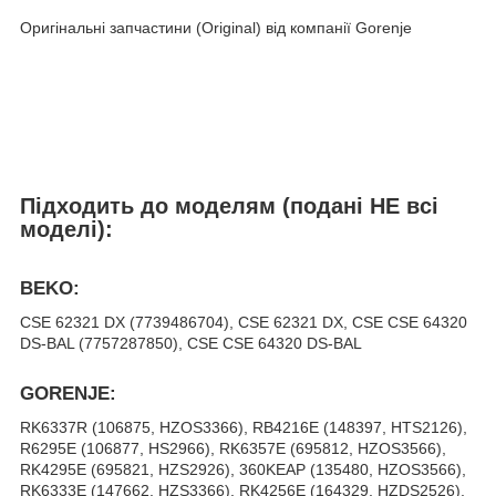
Оригінальні запчастини (Original) від компанії Gorenje
Підходить до моделям (подані НЕ всі
моделі):
BEKO:
CSE 62321 DX (7739486704), CSE 62321 DX, CSE CSE 64320
DS-BAL (7757287850), CSE CSE 64320 DS-BAL
GORENJE:
RK6337R (106875, HZOS3366), RB4216E (148397, HTS2126),
R6295E (106877, HS2966), RK6357E (695812, HZOS3566),
RK4295E (695821, HZS2926), 360KEAP (135480, HZOS3566),
RK6333E (147662, HZS3366), RK4256E (164329, HZDS2526),