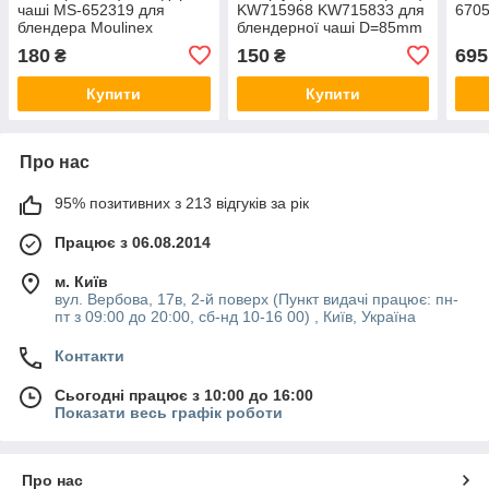
чаші MS-652319 для
KW715968 KW715833 для
6705
блендера Moulinex
блендерної чаші D=85mm
кухонного комбайна
180
150
695
₴
₴
Kenwood
Купити
Купити
Про нас
95% позитивних з 213 відгуків за рік
Працює з 06.08.2014
м. Київ
вул. Вербова, 17в, 2-й поверх (Пункт видачі працює: пн-
пт з 09:00 до 20:00, сб-нд 10-16 00) , Київ, Україна
Контакти
Сьогодні працює з 10:00 до 16:00
Показати весь графік роботи
Про нас